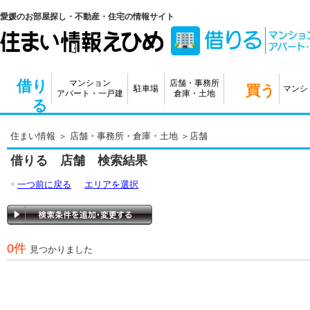
愛媛のお部屋探し・不動産・住宅の情報サイト
借り
マンション
店舗・事務所
買う
駐車場
マンシ
アパート・一戸建
倉庫・土地
る
住まい情報
＞
店舗・事務所・倉庫・土地
＞店舗
借りる 店舗 検索結果
一つ前に戻る
エリアを選択
0件
見つかりました