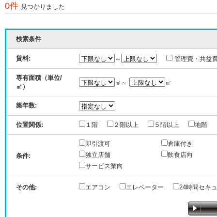
0件
見つかりました
検索条件
賃料:
～
管理費・共益
専有面積（単位/
㎡～
㎡
㎡）
築年数:
位置関係:
１階
２階以上
５階以上
地階
即引渡可
倉庫付き
独立店舗
飲食店向
条件:
サービス業向
その他:
エアコン
エレベーター
24時間セキ