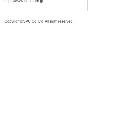
https://www.kk-spc.co.jp
Copyright©SPC Co,.Ltd. All right reserved.