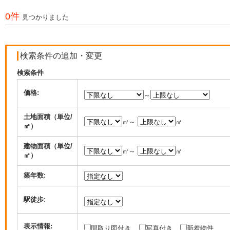
0件
見つかりました
検索条件の追加・変更
検索条件
価格:
～
土地面積（単位/
㎡～
㎡
㎡）
建物面積（単位/
㎡～
㎡
㎡）
築年数:
駅徒歩:
表示情報:
間取り図付き
写真付き
新着物件