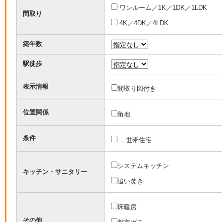
ワンルーム／1K／1DK／1LDK
間取り
4K／4DK／4LDK
築年数
駅徒歩
表示情報
間取り図付き
位置関係
角地
条件
二世帯住宅
システムキッチン
キッチン・サニタリー
追い焚き
床暖房
その他