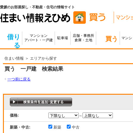
愛媛のお部屋探し・不動産・住宅の情報サイト
借り
マンション
店舗・事務所
買う
駐車場
マンシ
アパート・一戸建
倉庫・土地
る
住まい情報
＞ エリアから探す
買う 一戸建 検索結果
一つ前に戻る
価格:
～
新築・中古:
新築
中古