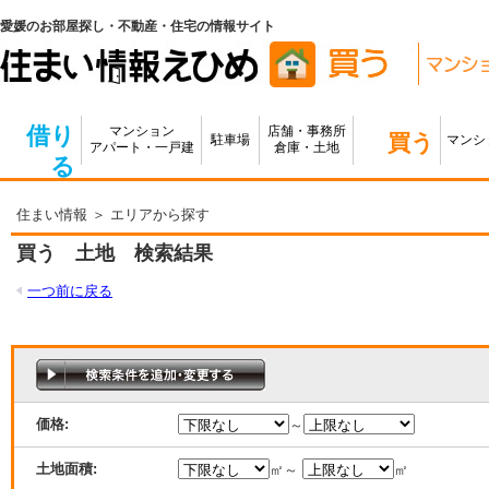
愛媛のお部屋探し・不動産・住宅の情報サイト
借り
マンション
店舗・事務所
買う
駐車場
マンシ
アパート・一戸建
倉庫・土地
る
住まい情報
＞ エリアから探す
買う 土地 検索結果
一つ前に戻る
価格:
～
土地面積:
㎡～
㎡