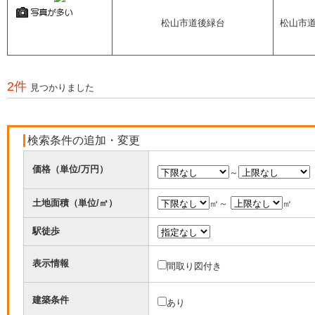
松山市道後緑台
松山市
2件
見つかりました
検索条件の追加・変更
価格（単位/万円）
～
土地面積（単位/㎡）
㎡～
㎡
駅徒歩
表示情報
間取り図付き
建築条件
あり